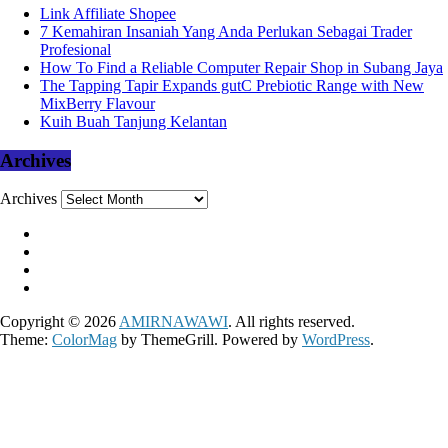
Link Affiliate Shopee
7 Kemahiran Insaniah Yang Anda Perlukan Sebagai Trader
Profesional
How To Find a Reliable Computer Repair Shop in Subang Jaya
The Tapping Tapir Expands gutC Prebiotic Range with New
MixBerry Flavour
Kuih Buah Tanjung Kelantan
Archives
Archives
Copyright © 2026
AMIRNAWAWI
. All rights reserved.
Theme:
ColorMag
by ThemeGrill. Powered by
WordPress
.