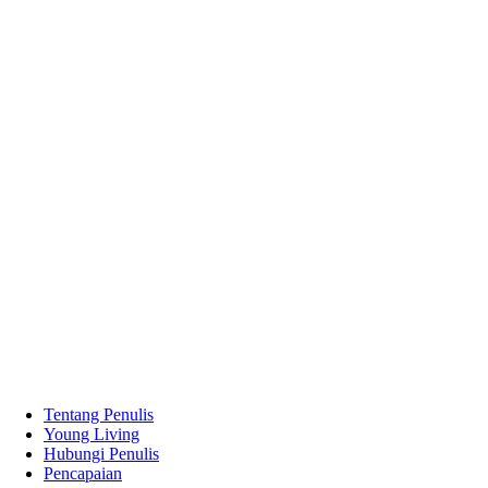
Tentang Penulis
Young Living
Hubungi Penulis
Pencapaian