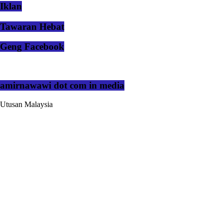
Iklan
Tawaran Hebat
Geng Facebook
amirnawawi dot com in media
Utusan Malaysia