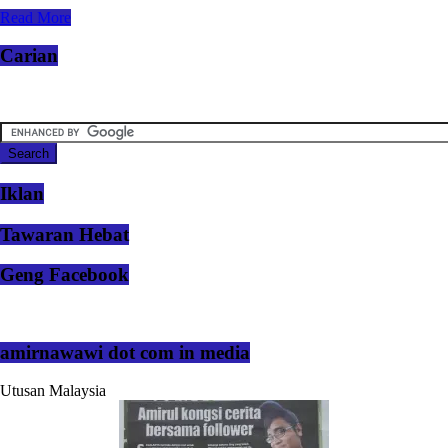
Read More
Carian
Iklan
Tawaran Hebat
Geng Facebook
amirnawawi dot com in media
Utusan Malaysia