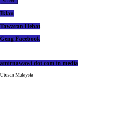
Iklan
Tawaran Hebat
Geng Facebook
amirnawawi dot com in media
Utusan Malaysia