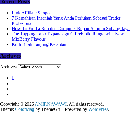
Recent Posts
Link Affiliate Shopee
7 Kemahiran Insaniah Yang Anda Perlukan Sebagai Trader
Profesional
How To Find a Reliable Computer Repair Shop in Subang Jaya
The Tapping Tapir Expands gutC Prebiotic Range with New
MixBerry Flavour
Kuih Buah Tanjung Kelantan
Archives
Archives
Copyright © 2026
AMIRNAWAWI
. All rights reserved.
Theme:
ColorMag
by ThemeGrill. Powered by
WordPress
.