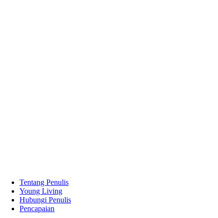
Tentang Penulis
Young Living
Hubungi Penulis
Pencapaian