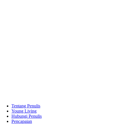
Tentang Penulis
Young Living
Hubungi Penulis
Pencapaian