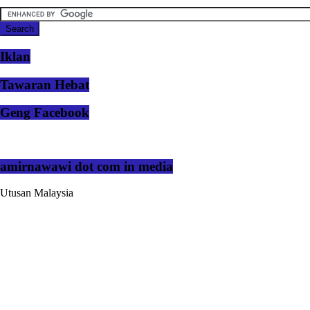
Iklan
Tawaran Hebat
Geng Facebook
amirnawawi dot com in media
Utusan Malaysia