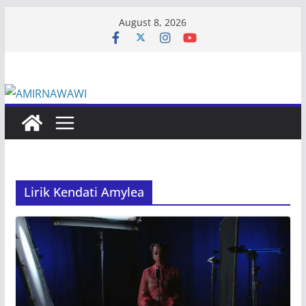
Skip
August 8, 2026
to
content
Lirik Kendati Amylea