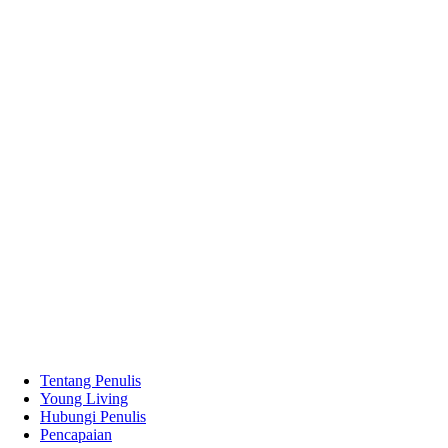
Tentang Penulis
Young Living
Hubungi Penulis
Pencapaian