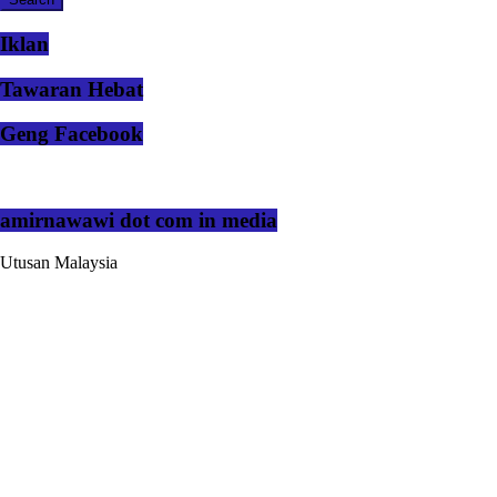
Iklan
Tawaran Hebat
Geng Facebook
amirnawawi dot com in media
Utusan Malaysia