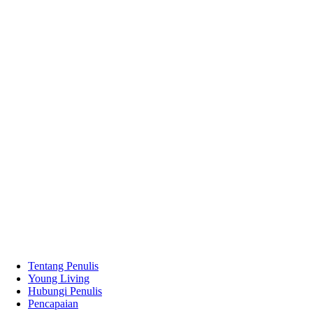
Tentang Penulis
Young Living
Hubungi Penulis
Pencapaian