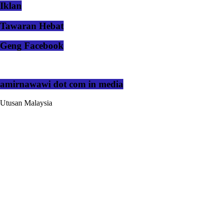
Iklan
Tawaran Hebat
Geng Facebook
amirnawawi dot com in media
Utusan Malaysia