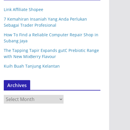
Link Affiliate Shopee
7 Kemahiran Insaniah Yang Anda Perlukan
Sebagai Trader Profesional
How To Find a Reliable Computer Repair Shop in
Subang Jaya
The Tapping Tapir Expands gutC Prebiotic Range
with New MixBerry Flavour
Kuih Buah Tanjung Kelantan
Archives
A
r
c
h
i