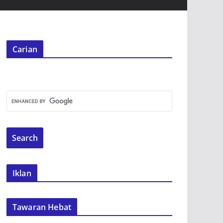
Carian
Iklan
Tawaran Hebat