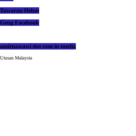
Tawaran Hebat
Geng Facebook
amirnawawi dot com in media
Utusan Malaysia