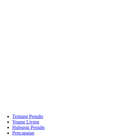
Tentang Penulis
Young Living
Hubungi Penulis
Pencapaian