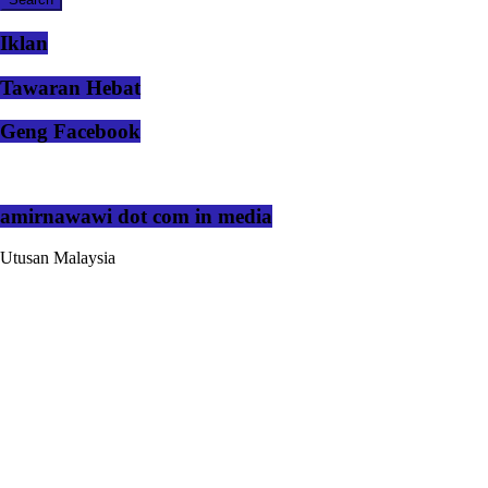
Iklan
Tawaran Hebat
Geng Facebook
amirnawawi dot com in media
Utusan Malaysia