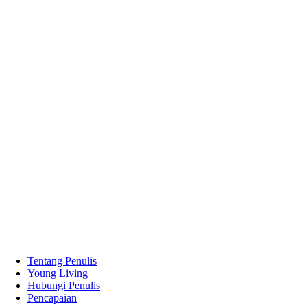
Tentang Penulis
Young Living
Hubungi Penulis
Pencapaian