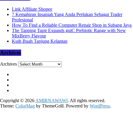
Link Affiliate Shopee
7 Kemahiran Insaniah Yang Anda Perlukan Sebagai Trader
Profesional
How To Find a Reliable Computer Repair Shop in Subang Jaya
The Tapping Tapir Expands gutC Prebiotic Range with New
MixBerry Flavour
Kuih Buah Tanjung Kelantan
Archives
Archives
Copyright © 2026
AMIRNAWAWI
. All rights reserved.
Theme:
ColorMag
by ThemeGrill. Powered by
WordPress
.