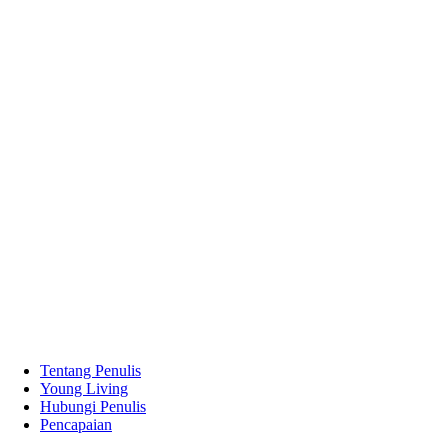
Tentang Penulis
Young Living
Hubungi Penulis
Pencapaian