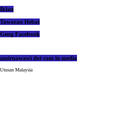
Iklan
Tawaran Hebat
Geng Facebook
amirnawawi dot com in media
Utusan Malaysia