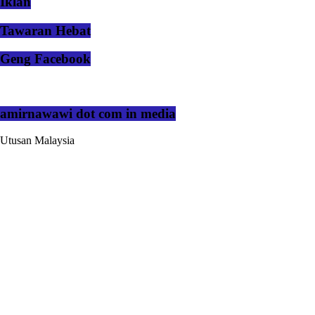
Iklan
Tawaran Hebat
Geng Facebook
amirnawawi dot com in media
Utusan Malaysia