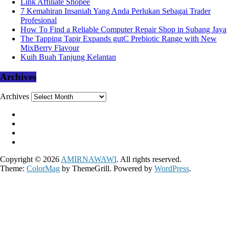
Link Affiliate Shopee
7 Kemahiran Insaniah Yang Anda Perlukan Sebagai Trader
Profesional
How To Find a Reliable Computer Repair Shop in Subang Jaya
The Tapping Tapir Expands gutC Prebiotic Range with New
MixBerry Flavour
Kuih Buah Tanjung Kelantan
Archives
Archives
Copyright © 2026
AMIRNAWAWI
. All rights reserved.
Theme:
ColorMag
by ThemeGrill. Powered by
WordPress
.