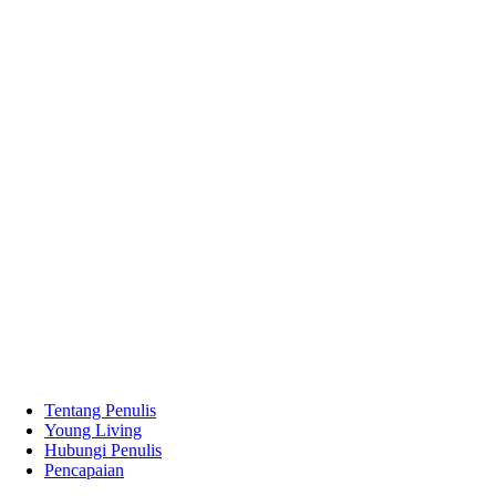
Tentang Penulis
Young Living
Hubungi Penulis
Pencapaian