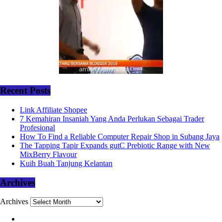
Recent Posts
Link Affiliate Shopee
7 Kemahiran Insaniah Yang Anda Perlukan Sebagai Trader
Profesional
How To Find a Reliable Computer Repair Shop in Subang Jaya
The Tapping Tapir Expands gutC Prebiotic Range with New
MixBerry Flavour
Kuih Buah Tanjung Kelantan
Archives
Archives