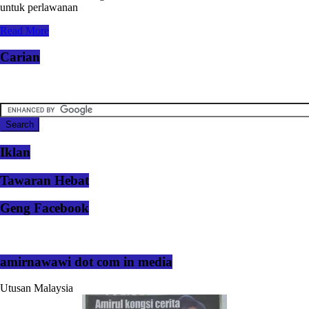
untuk perlawanan
Read More
Carian
Iklan
Tawaran Hebat
Geng Facebook
amirnawawi dot com in media
Utusan Malaysia