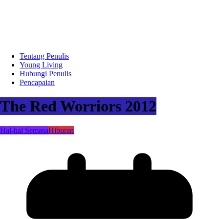
Tentang Penulis
Young Living
Hubungi Penulis
Pencapaian
The Red Worriors 2012
Hal-hal Semasa
Hiburan