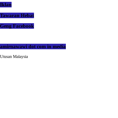
Iklan
Tawaran Hebat
Geng Facebook
amirnawawi dot com in media
Utusan Malaysia