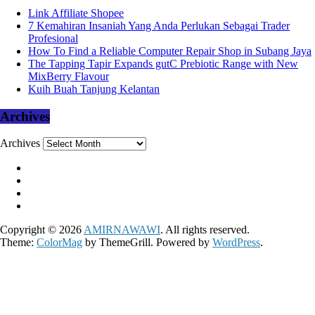
Link Affiliate Shopee
7 Kemahiran Insaniah Yang Anda Perlukan Sebagai Trader
Profesional
How To Find a Reliable Computer Repair Shop in Subang Jaya
The Tapping Tapir Expands gutC Prebiotic Range with New
MixBerry Flavour
Kuih Buah Tanjung Kelantan
Archives
Archives
Copyright © 2026
AMIRNAWAWI
. All rights reserved.
Theme:
ColorMag
by ThemeGrill. Powered by
WordPress
.