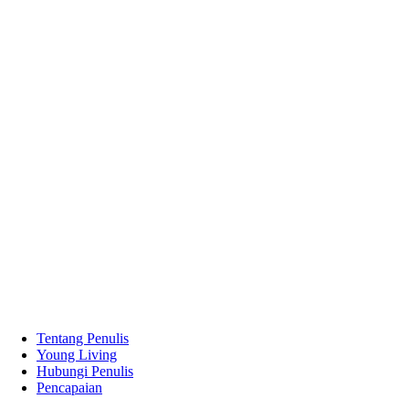
Tentang Penulis
Young Living
Hubungi Penulis
Pencapaian