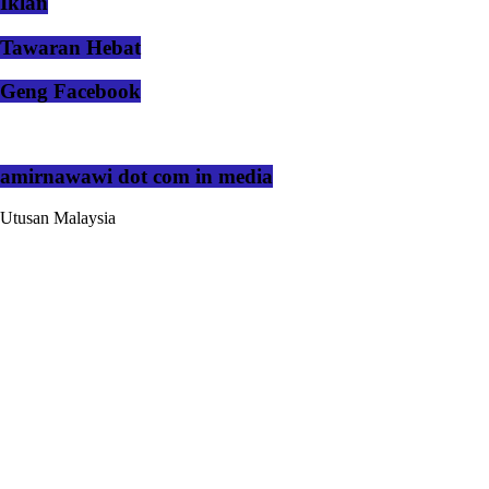
Iklan
Tawaran Hebat
Geng Facebook
amirnawawi dot com in media
Utusan Malaysia