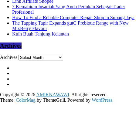
Link Affiliate Shopee
7 Kemahiran Insaniah Yang Anda Perlukan Sebagai Trader
Profesional
How To Find a Reliable Computer Repair Shop in Subang Jaya
The Tapping Tapir Expands gutC Prebiotic Range with New
MixBerry Flavour
Kuih Buah Tanjung Kelantan
Archives
Archives
Copyright © 2026
AMIRNAWAWI
. All rights reserved.
Theme:
ColorMag
by ThemeGrill. Powered by
WordPress
.