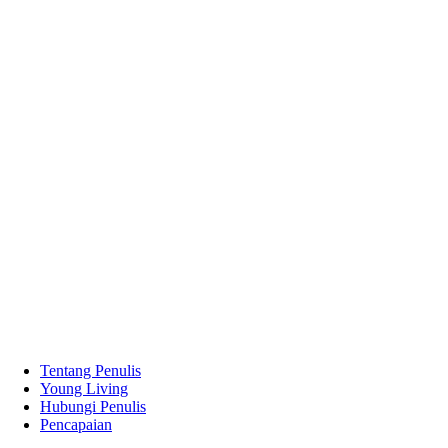
Tentang Penulis
Young Living
Hubungi Penulis
Pencapaian