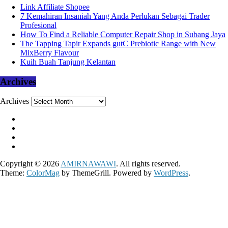
Link Affiliate Shopee
7 Kemahiran Insaniah Yang Anda Perlukan Sebagai Trader
Profesional
How To Find a Reliable Computer Repair Shop in Subang Jaya
The Tapping Tapir Expands gutC Prebiotic Range with New
MixBerry Flavour
Kuih Buah Tanjung Kelantan
Archives
Archives
Copyright © 2026
AMIRNAWAWI
. All rights reserved.
Theme:
ColorMag
by ThemeGrill. Powered by
WordPress
.