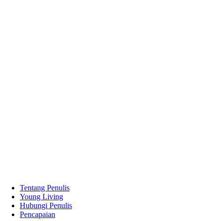
Tentang Penulis
Young Living
Hubungi Penulis
Pencapaian