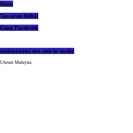
Iklan
Tawaran Hebat
Geng Facebook
amirnawawi dot com in media
Utusan Malaysia