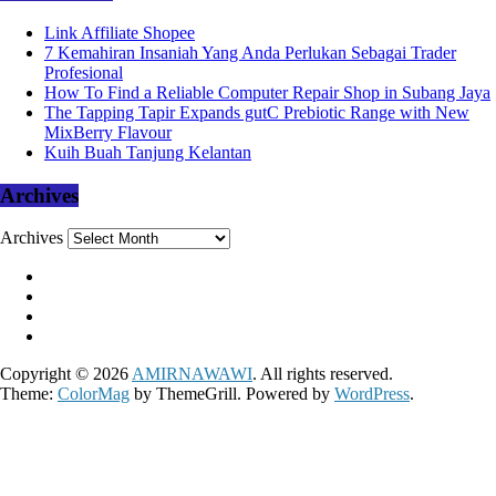
Link Affiliate Shopee
7 Kemahiran Insaniah Yang Anda Perlukan Sebagai Trader
Profesional
How To Find a Reliable Computer Repair Shop in Subang Jaya
The Tapping Tapir Expands gutC Prebiotic Range with New
MixBerry Flavour
Kuih Buah Tanjung Kelantan
Archives
Archives
Copyright © 2026
AMIRNAWAWI
. All rights reserved.
Theme:
ColorMag
by ThemeGrill. Powered by
WordPress
.