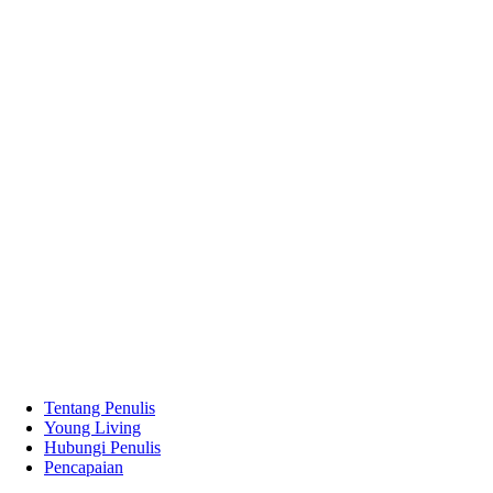
Tentang Penulis
Young Living
Hubungi Penulis
Pencapaian