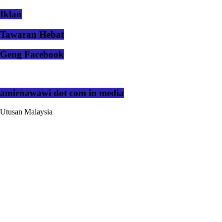
Iklan
Tawaran Hebat
Geng Facebook
amirnawawi dot com in media
Utusan Malaysia