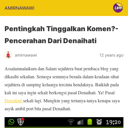
AMIRNAWAWI
Pentingkah Tinggalkan Komen?-
Pencerahan Dari Denaihati
amirnawawi
12 years ago
Assalamualaikum dan Salam sejahtera buat pembaca blog yang
dikasihi sekalian. Semoga semunya berada dalam keadaan sihat
sejahtera di samping keluarga tercinta hendaknya. Baiklah pada
kali ini saya ingin sekali berkongsi pasal Denaihati. Ya! Pasal
Denaihati
sekali lagi. Mungkin yang tertanya-tanya kenapa saya
asyik ambil port bila pasal Denaihati.