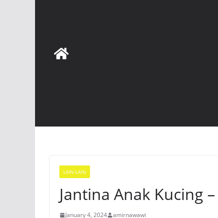
LAIN-LAIN
Jantina Anak Kucing 
January 4, 2024
amirnawawi