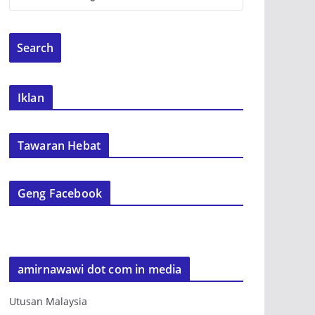
Iklan
Tawaran Hebat
Geng Facebook
amirnawawi dot com in media
Utusan Malaysia