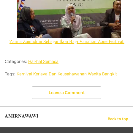
Zarina Zainuddin Sebagai Ikon Bagi Variation Zone Festival.
Categories:
Hal-hal Semasa
Tags:
Karnival Kerjaya Dan Keusahawanan Wanita Bangkit
Leave a Comment
AMIRNAWAWI
Back to top