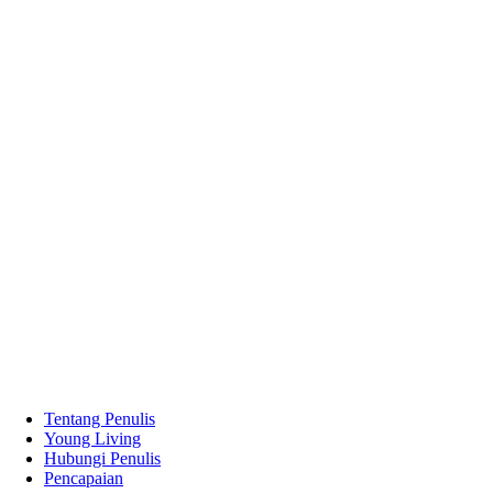
Tentang Penulis
Young Living
Hubungi Penulis
Pencapaian