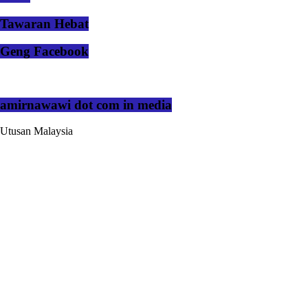
Tawaran Hebat
Geng Facebook
amirnawawi dot com in media
Utusan Malaysia