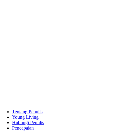
Tentang Penulis
Young Living
Hubungi Penulis
Pencapaian