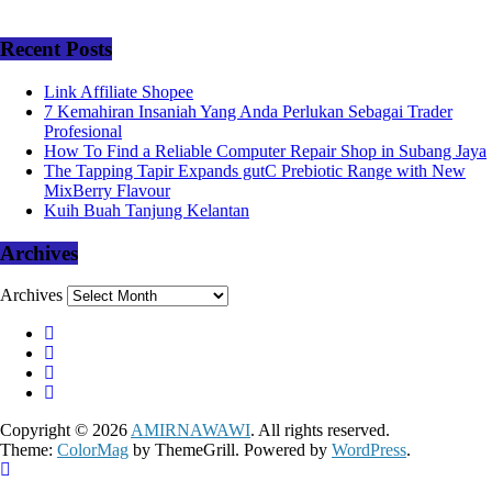
Recent Posts
Link Affiliate Shopee
7 Kemahiran Insaniah Yang Anda Perlukan Sebagai Trader
Profesional
How To Find a Reliable Computer Repair Shop in Subang Jaya
The Tapping Tapir Expands gutC Prebiotic Range with New
MixBerry Flavour
Kuih Buah Tanjung Kelantan
Archives
Archives
Copyright © 2026
AMIRNAWAWI
. All rights reserved.
Theme:
ColorMag
by ThemeGrill. Powered by
WordPress
.