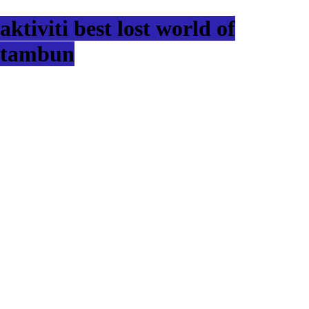
aktiviti best lost world of
tambun