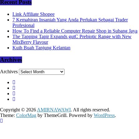
Recent Posts
Link Affiliate Shopee
7 Kemahiran Insaniah Yang Anda Perlukan Sebagai Trader
Profesional
How To Find a Reliable Computer Repair Shop in Subang Jaya
The Tapping Tapir Expands gutC Prebiotic Range with New
MixBerry Flavour
Kuih Buah Tanjung Kelantan
Archives
Archives
Copyright © 2026
AMIRNAWAWI
. All rights reserved.
Theme:
ColorMag
by ThemeGrill. Powered by
WordPress
.