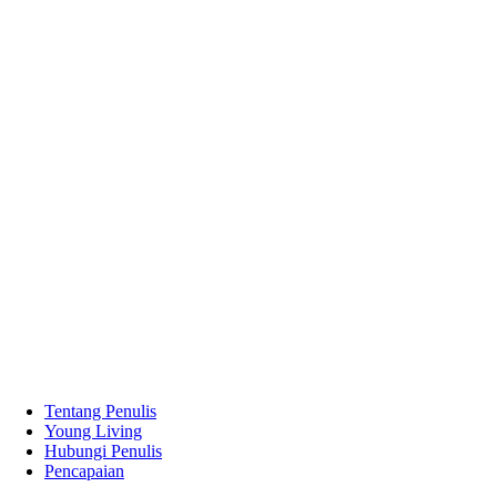
Tentang Penulis
Young Living
Hubungi Penulis
Pencapaian