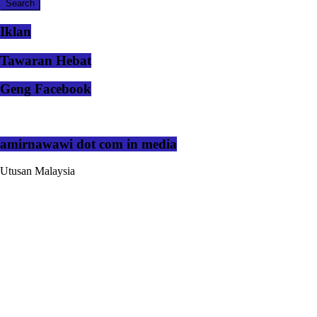
Iklan
Tawaran Hebat
Geng Facebook
amirnawawi dot com in media
Utusan Malaysia