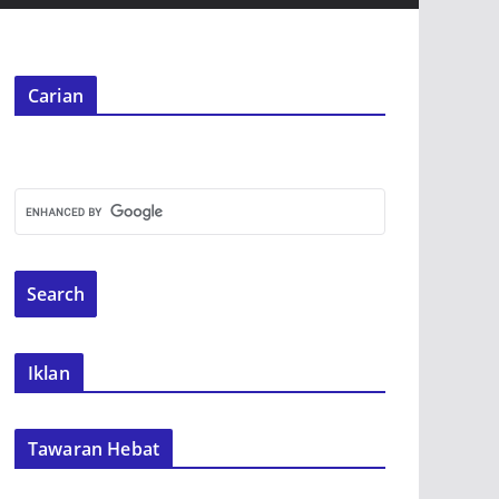
Carian
Iklan
Tawaran Hebat