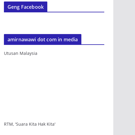
Geng Facebook
amirnawawi dot com in media
Utusan Malaysia
RTM, 'Suara Kita Hak Kita'