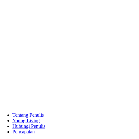
Tentang Penulis
Young Living
Hubungi Penulis
Pencapaian