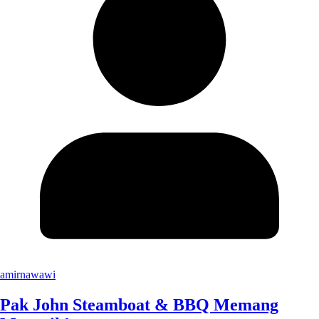
amirnawawi
Pak John Steamboat & BBQ Memang