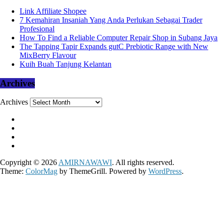
Link Affiliate Shopee
7 Kemahiran Insaniah Yang Anda Perlukan Sebagai Trader
Profesional
How To Find a Reliable Computer Repair Shop in Subang Jaya
The Tapping Tapir Expands gutC Prebiotic Range with New
MixBerry Flavour
Kuih Buah Tanjung Kelantan
Archives
Archives
Copyright © 2026
AMIRNAWAWI
. All rights reserved.
Theme:
ColorMag
by ThemeGrill. Powered by
WordPress
.