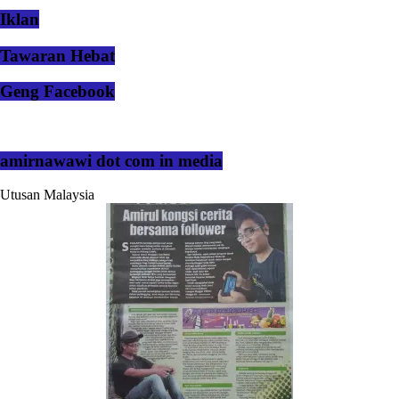
Iklan
Tawaran Hebat
Geng Facebook
amirnawawi dot com in media
Utusan Malaysia