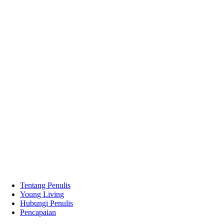
Tentang Penulis
Young Living
Hubungi Penulis
Pencapaian