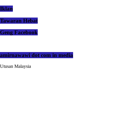
Iklan
Tawaran Hebat
Geng Facebook
amirnawawi dot com in media
Utusan Malaysia