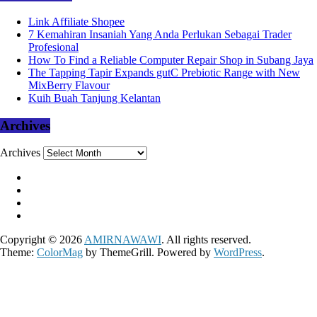
Link Affiliate Shopee
7 Kemahiran Insaniah Yang Anda Perlukan Sebagai Trader
Profesional
How To Find a Reliable Computer Repair Shop in Subang Jaya
The Tapping Tapir Expands gutC Prebiotic Range with New
MixBerry Flavour
Kuih Buah Tanjung Kelantan
Archives
Archives
Copyright © 2026
AMIRNAWAWI
. All rights reserved.
Theme:
ColorMag
by ThemeGrill. Powered by
WordPress
.