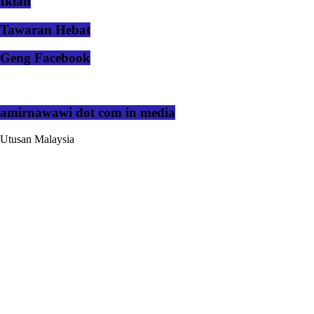
Iklan
Tawaran Hebat
Geng Facebook
amirnawawi dot com in media
Utusan Malaysia