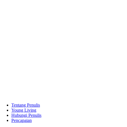
Tentang Penulis
Young Living
Hubungi Penulis
Pencapaian