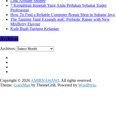
Link Affiliate Shopee
7 Kemahiran Insaniah Yang Anda Perlukan Sebagai Trader
Profesional
How To Find a Reliable Computer Repair Shop in Subang Jaya
The Tapping Tapir Expands gutC Prebiotic Range with New
MixBerry Flavour
Kuih Buah Tanjung Kelantan
Archives
Archives
Copyright © 2026
AMIRNAWAWI
. All rights reserved.
Theme:
ColorMag
by ThemeGrill. Powered by
WordPress
.