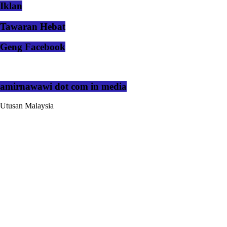
Iklan
Tawaran Hebat
Geng Facebook
amirnawawi dot com in media
Utusan Malaysia