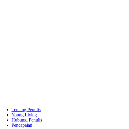
Tentang Penulis
Young Living
Hubungi Penulis
Pencapaian