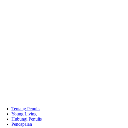
Tentang Penulis
Young Living
Hubungi Penulis
Pencapaian