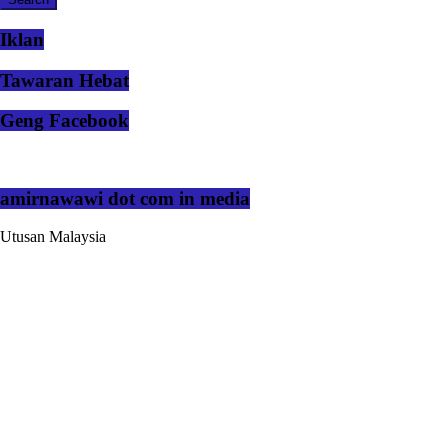
Iklan
Tawaran Hebat
Geng Facebook
amirnawawi dot com in media
Utusan Malaysia