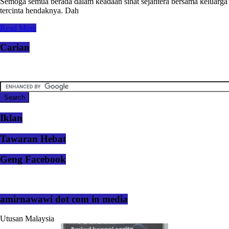
Semoga semua berada dalam keadaan sihat sejahtera bersama keluarga
tercinta hendaknya. Dah
Read More
Carian
Iklan
Tawaran Hebat
Geng Facebook
amirnawawi dot com in media
Utusan Malaysia