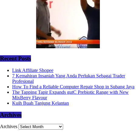
Recent Posts
Link Affiliate Shopee
7 Kemahiran Insaniah Yang Anda Perlukan Sebagai Trader
Profesional
How To Find a Reliable Computer Repair Shop in Subang Jaya
The Tapping Tapir Expands gutC Prebiotic Range with New
MixBerry Flavour
Kuih Buah Tanjung Kelantan
Archives
Archives