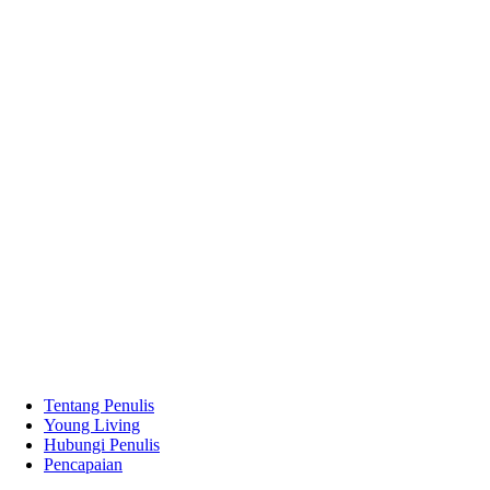
Tentang Penulis
Young Living
Hubungi Penulis
Pencapaian