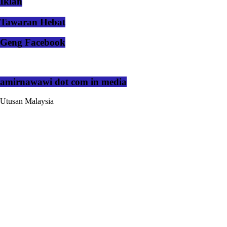
Iklan
Tawaran Hebat
Geng Facebook
amirnawawi dot com in media
Utusan Malaysia