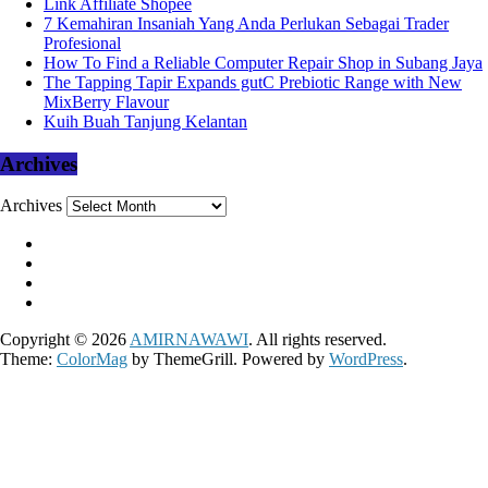
Link Affiliate Shopee
7 Kemahiran Insaniah Yang Anda Perlukan Sebagai Trader
Profesional
How To Find a Reliable Computer Repair Shop in Subang Jaya
The Tapping Tapir Expands gutC Prebiotic Range with New
MixBerry Flavour
Kuih Buah Tanjung Kelantan
Archives
Archives
Copyright © 2026
AMIRNAWAWI
. All rights reserved.
Theme:
ColorMag
by ThemeGrill. Powered by
WordPress
.