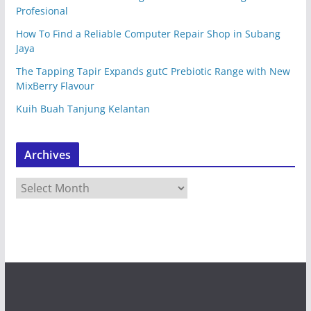
Profesional
How To Find a Reliable Computer Repair Shop in Subang
Jaya
The Tapping Tapir Expands gutC Prebiotic Range with New
MixBerry Flavour
Kuih Buah Tanjung Kelantan
Archives
A
r
c
h
i
v
e
s