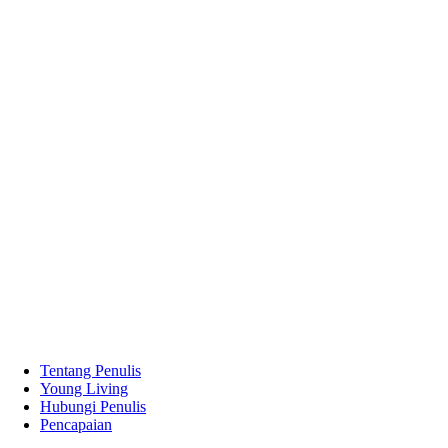
Tentang Penulis
Young Living
Hubungi Penulis
Pencapaian