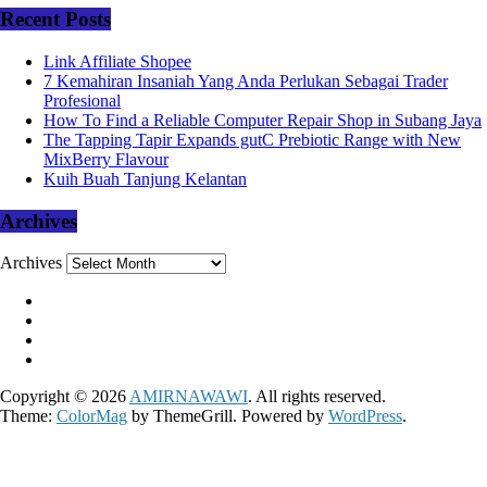
Recent Posts
Link Affiliate Shopee
7 Kemahiran Insaniah Yang Anda Perlukan Sebagai Trader
Profesional
How To Find a Reliable Computer Repair Shop in Subang Jaya
The Tapping Tapir Expands gutC Prebiotic Range with New
MixBerry Flavour
Kuih Buah Tanjung Kelantan
Archives
Archives
Copyright © 2026
AMIRNAWAWI
. All rights reserved.
Theme:
ColorMag
by ThemeGrill. Powered by
WordPress
.