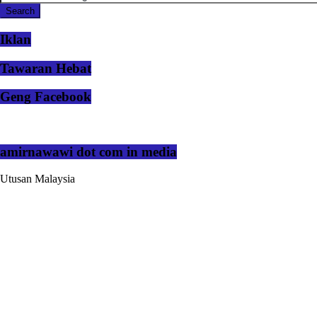
Iklan
Tawaran Hebat
Geng Facebook
amirnawawi dot com in media
Utusan Malaysia