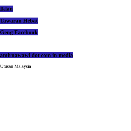
Iklan
Tawaran Hebat
Geng Facebook
amirnawawi dot com in media
Utusan Malaysia