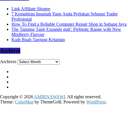
Link Affiliate Shopee
7 Kemahiran Insaniah Yang Anda Perlukan Sebagai Trader
Profesional
How To Find a Reliable Computer Repair Shop in Subang Jaya
The Tapping Tapir Expands gutC Prebiotic Range with New
MixBerry Flavour
Kuih Buah Tanjung Kelantan
Archives
Archives
Copyright © 2026
AMIRNAWAWI
. All rights reserved.
Theme:
ColorMag
by ThemeGrill. Powered by
WordPress
.