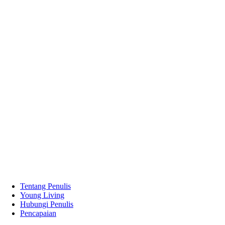
Tentang Penulis
Young Living
Hubungi Penulis
Pencapaian