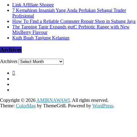
Link Affiliate Shopee
7 Kemahiran Insaniah Yang Anda Perlukan Sebagai Trader
Profesional
How To Find a Reliable Computer Repair Shop in Subang Jaya
The Tapping Tapir Expands gutC Prebiotic Range with New
MixBerry Flavour
Kuih Buah Tanjung Kelantan
Archives
Archives
Copyright © 2026
AMIRNAWAWI
. All rights reserved.
Theme:
ColorMag
by ThemeGrill. Powered by
WordPress
.