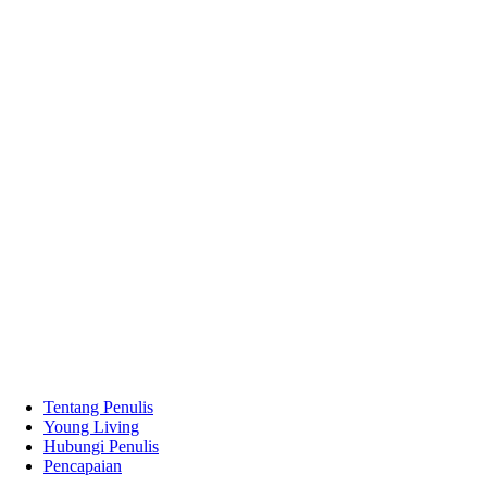
Tentang Penulis
Young Living
Hubungi Penulis
Pencapaian