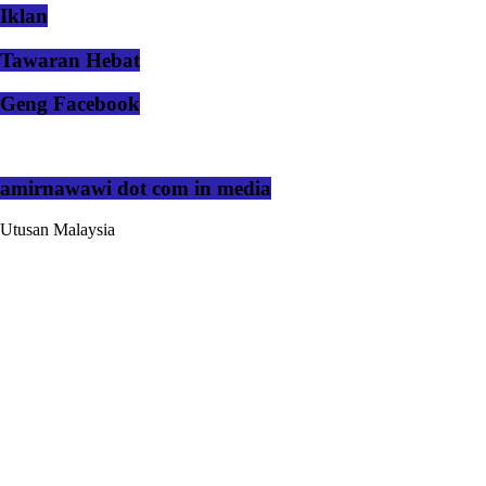
Iklan
Tawaran Hebat
Geng Facebook
amirnawawi dot com in media
Utusan Malaysia