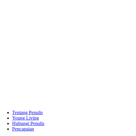
Tentang Penulis
Young Living
Hubungi Penulis
Pencapaian