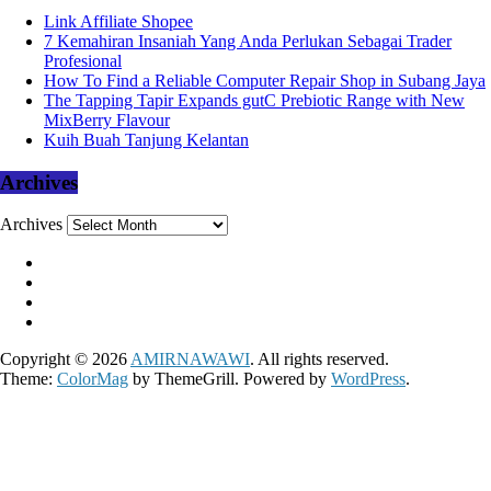
Link Affiliate Shopee
7 Kemahiran Insaniah Yang Anda Perlukan Sebagai Trader
Profesional
How To Find a Reliable Computer Repair Shop in Subang Jaya
The Tapping Tapir Expands gutC Prebiotic Range with New
MixBerry Flavour
Kuih Buah Tanjung Kelantan
Archives
Archives
Copyright © 2026
AMIRNAWAWI
. All rights reserved.
Theme:
ColorMag
by ThemeGrill. Powered by
WordPress
.