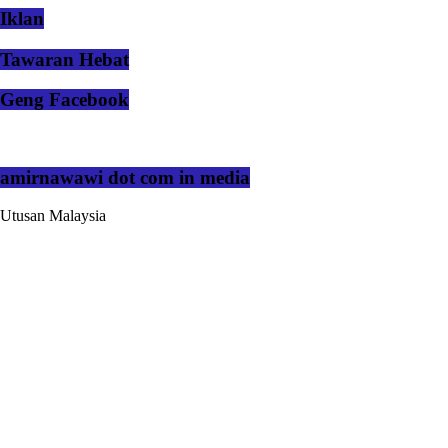
Iklan
Tawaran Hebat
Geng Facebook
amirnawawi dot com in media
Utusan Malaysia