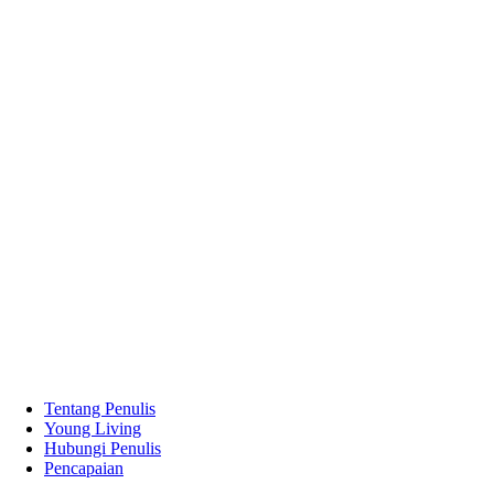
Tentang Penulis
Young Living
Hubungi Penulis
Pencapaian