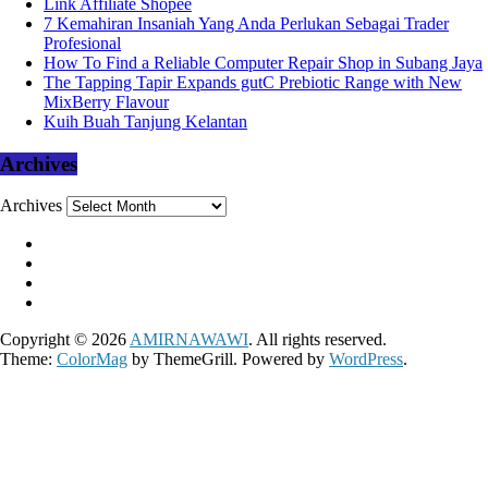
Link Affiliate Shopee
7 Kemahiran Insaniah Yang Anda Perlukan Sebagai Trader
Profesional
How To Find a Reliable Computer Repair Shop in Subang Jaya
The Tapping Tapir Expands gutC Prebiotic Range with New
MixBerry Flavour
Kuih Buah Tanjung Kelantan
Archives
Archives
Copyright © 2026
AMIRNAWAWI
. All rights reserved.
Theme:
ColorMag
by ThemeGrill. Powered by
WordPress
.