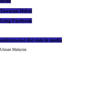
Iklan
Tawaran Hebat
Geng Facebook
amirnawawi dot com in media
Utusan Malaysia