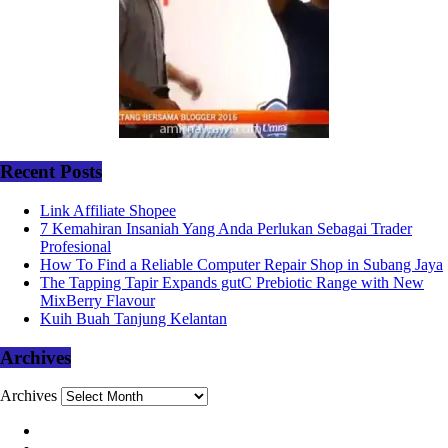
Recent Posts
Link Affiliate Shopee
7 Kemahiran Insaniah Yang Anda Perlukan Sebagai Trader
Profesional
How To Find a Reliable Computer Repair Shop in Subang Jaya
The Tapping Tapir Expands gutC Prebiotic Range with New
MixBerry Flavour
Kuih Buah Tanjung Kelantan
Archives
Archives