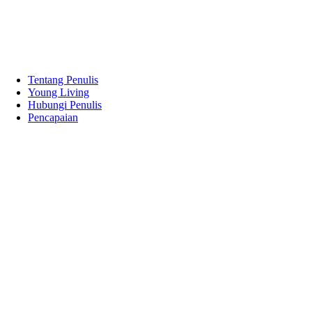
Tentang Penulis
Young Living
Hubungi Penulis
Pencapaian