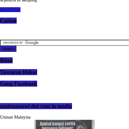
Read More
Carian
Iklan
Tawaran Hebat
Geng Facebook
amirnawawi dot com in media
Utusan Malaysia