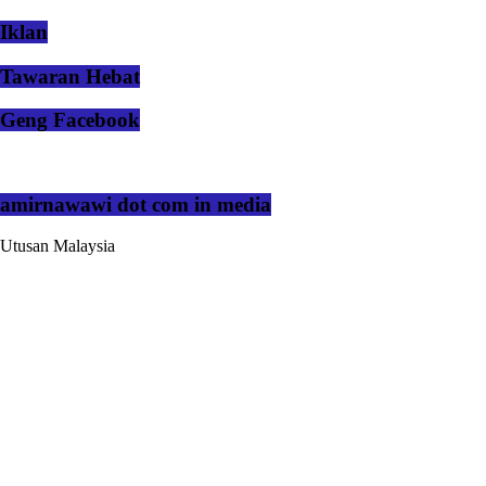
Iklan
Tawaran Hebat
Geng Facebook
amirnawawi dot com in media
Utusan Malaysia