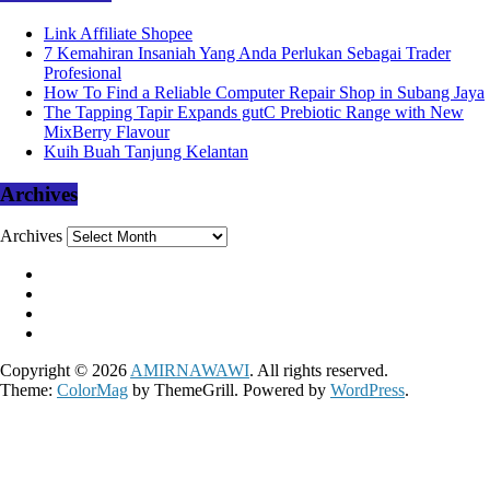
Link Affiliate Shopee
7 Kemahiran Insaniah Yang Anda Perlukan Sebagai Trader
Profesional
How To Find a Reliable Computer Repair Shop in Subang Jaya
The Tapping Tapir Expands gutC Prebiotic Range with New
MixBerry Flavour
Kuih Buah Tanjung Kelantan
Archives
Archives
Copyright © 2026
AMIRNAWAWI
. All rights reserved.
Theme:
ColorMag
by ThemeGrill. Powered by
WordPress
.