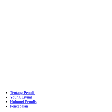
Tentang Penulis
Young Living
Hubungi Penulis
Pencapaian