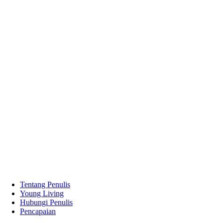
Tentang Penulis
Young Living
Hubungi Penulis
Pencapaian