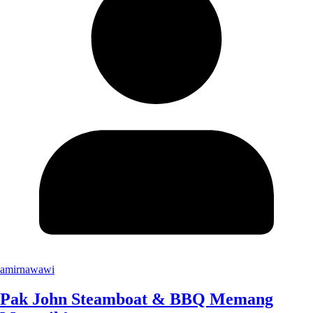
amirnawawi
Pak John Steamboat & BBQ Memang