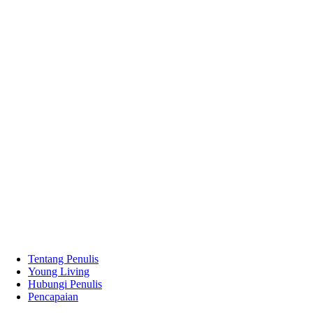
Tentang Penulis
Young Living
Hubungi Penulis
Pencapaian