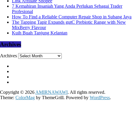
Link Affiliate Shopee
7 Kemahiran Insaniah Yang Anda Perlukan Sebagai Trader
Profesional
How To Find a Reliable Computer Repair Shop in Subang Jaya
The Tapping Tapir Expands gutC Prebiotic Range with New
MixBerry Flavour
Kuih Buah Tanjung Kelantan
Archives
Archives
Copyright © 2026
AMIRNAWAWI
. All rights reserved.
Theme:
ColorMag
by ThemeGrill. Powered by
WordPress
.