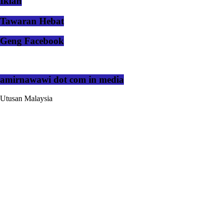
Iklan
Tawaran Hebat
Geng Facebook
amirnawawi dot com in media
Utusan Malaysia