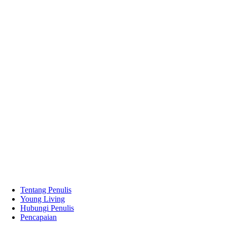
Tentang Penulis
Young Living
Hubungi Penulis
Pencapaian