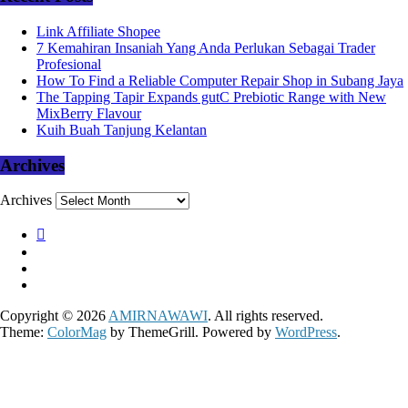
Link Affiliate Shopee
7 Kemahiran Insaniah Yang Anda Perlukan Sebagai Trader
Profesional
How To Find a Reliable Computer Repair Shop in Subang Jaya
The Tapping Tapir Expands gutC Prebiotic Range with New
MixBerry Flavour
Kuih Buah Tanjung Kelantan
Archives
Archives
Copyright © 2026
AMIRNAWAWI
. All rights reserved.
Theme:
ColorMag
by ThemeGrill. Powered by
WordPress
.