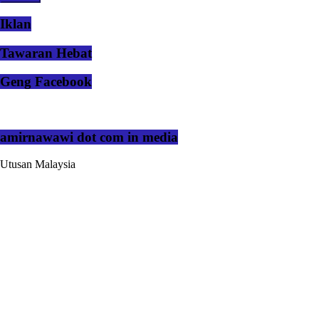
Iklan
Tawaran Hebat
Geng Facebook
amirnawawi dot com in media
Utusan Malaysia