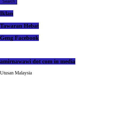
Iklan
Tawaran Hebat
Geng Facebook
amirnawawi dot com in media
Utusan Malaysia