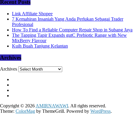
Recent Posts
Link Affiliate Shopee
7 Kemahiran Insaniah Yang Anda Perlukan Sebagai Trader
Profesional
How To Find a Reliable Computer Repair Shop in Subang Jaya
The Tapping Tapir Expands gutC Prebiotic Range with New
MixBerry Flavour
Kuih Buah Tanjung Kelantan
Archives
Archives
Copyright © 2026
AMIRNAWAWI
. All rights reserved.
Theme:
ColorMag
by ThemeGrill. Powered by
WordPress
.