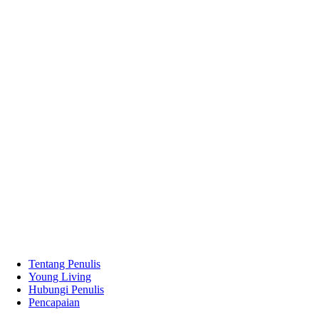
Tentang Penulis
Young Living
Hubungi Penulis
Pencapaian