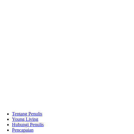
Tentang Penulis
Young Living
Hubungi Penulis
Pencapaian