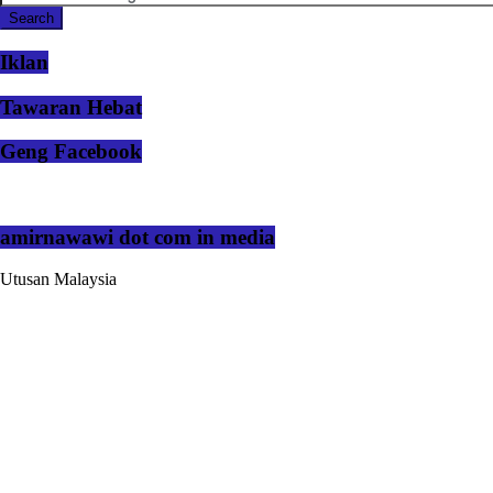
Iklan
Tawaran Hebat
Geng Facebook
amirnawawi dot com in media
Utusan Malaysia