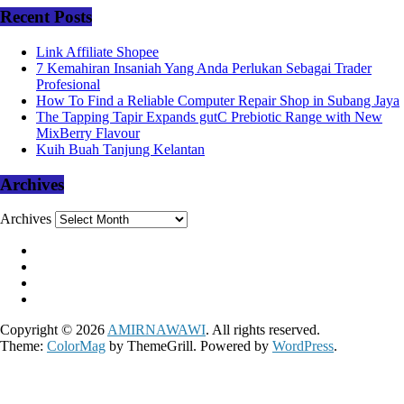
Recent Posts
Link Affiliate Shopee
7 Kemahiran Insaniah Yang Anda Perlukan Sebagai Trader
Profesional
How To Find a Reliable Computer Repair Shop in Subang Jaya
The Tapping Tapir Expands gutC Prebiotic Range with New
MixBerry Flavour
Kuih Buah Tanjung Kelantan
Archives
Archives
Copyright © 2026
AMIRNAWAWI
. All rights reserved.
Theme:
ColorMag
by ThemeGrill. Powered by
WordPress
.