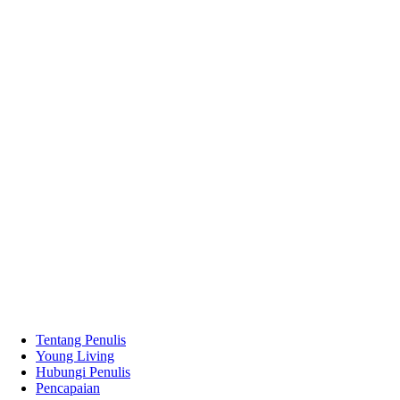
Tentang Penulis
Young Living
Hubungi Penulis
Pencapaian