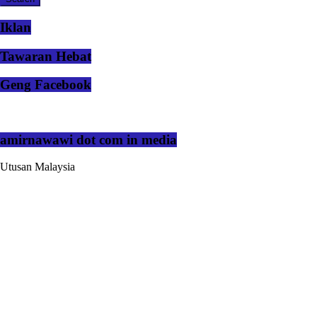
Iklan
Tawaran Hebat
Geng Facebook
amirnawawi dot com in media
Utusan Malaysia