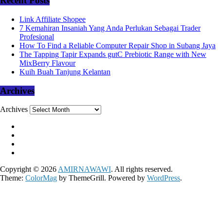
Recent Posts
Link Affiliate Shopee
7 Kemahiran Insaniah Yang Anda Perlukan Sebagai Trader
Profesional
How To Find a Reliable Computer Repair Shop in Subang Jaya
The Tapping Tapir Expands gutC Prebiotic Range with New
MixBerry Flavour
Kuih Buah Tanjung Kelantan
Archives
Archives
Copyright © 2026
AMIRNAWAWI
. All rights reserved.
Theme:
ColorMag
by ThemeGrill. Powered by
WordPress
.