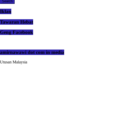
Iklan
Tawaran Hebat
Geng Facebook
amirnawawi dot com in media
Utusan Malaysia