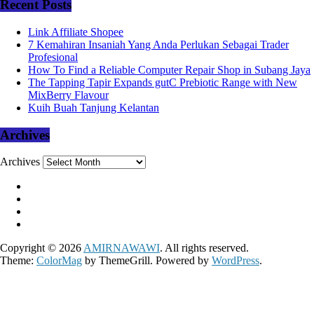
Recent Posts
Link Affiliate Shopee
7 Kemahiran Insaniah Yang Anda Perlukan Sebagai Trader
Profesional
How To Find a Reliable Computer Repair Shop in Subang Jaya
The Tapping Tapir Expands gutC Prebiotic Range with New
MixBerry Flavour
Kuih Buah Tanjung Kelantan
Archives
Archives
Copyright © 2026
AMIRNAWAWI
. All rights reserved.
Theme:
ColorMag
by ThemeGrill. Powered by
WordPress
.