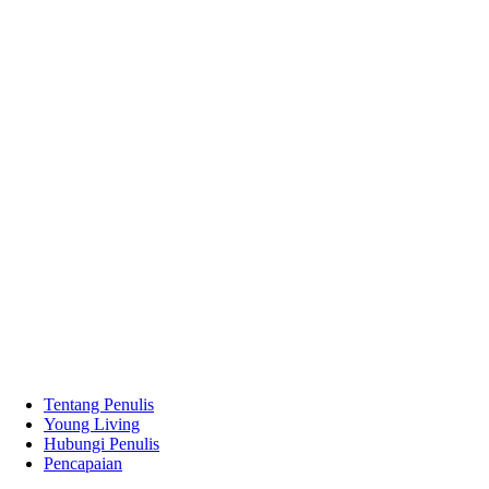
Tentang Penulis
Young Living
Hubungi Penulis
Pencapaian