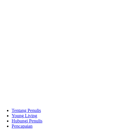
Tentang Penulis
Young Living
Hubungi Penulis
Pencapaian