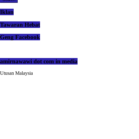
Iklan
Tawaran Hebat
Geng Facebook
amirnawawi dot com in media
Utusan Malaysia