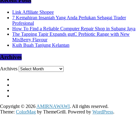
Recent Posts
Link Affiliate Shopee
7 Kemahiran Insaniah Yang Anda Perlukan Sebagai Trader
Profesional
How To Find a Reliable Computer Repair Shop in Subang Jaya
The Tapping Tapir Expands gutC Prebiotic Range with New
MixBerry Flavour
Kuih Buah Tanjung Kelantan
Archives
Archives
Copyright © 2026
AMIRNAWAWI
. All rights reserved.
Theme:
ColorMag
by ThemeGrill. Powered by
WordPress
.