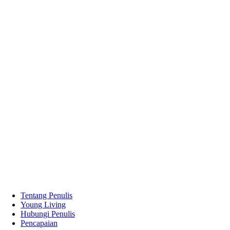
Tentang Penulis
Young Living
Hubungi Penulis
Pencapaian