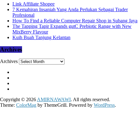
Link Affiliate Shopee
7 Kemahiran Insaniah Yang Anda Perlukan Sebagai Trader
Profesional
How To Find a Reliable Computer Repair Shop in Subang Jaya
The Tapping Tapir Expands gutC Prebiotic Range with New
MixBerry Flavour
Kuih Buah Tanjung Kelantan
Archives
Archives
Copyright © 2026
AMIRNAWAWI
. All rights reserved.
Theme:
ColorMag
by ThemeGrill. Powered by
WordPress
.