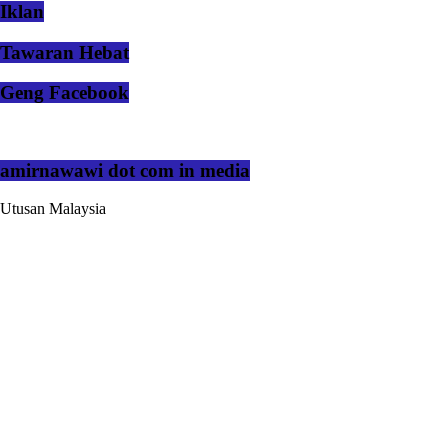
Iklan
Tawaran Hebat
Geng Facebook
amirnawawi dot com in media
Utusan Malaysia