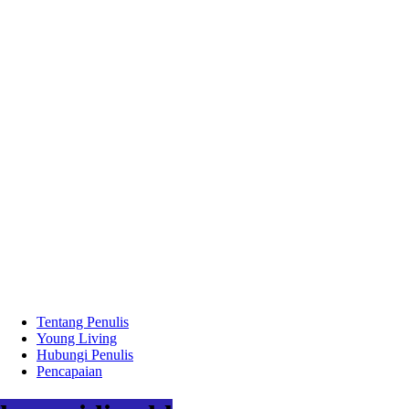
Tentang Penulis
Young Living
Hubungi Penulis
Pencapaian