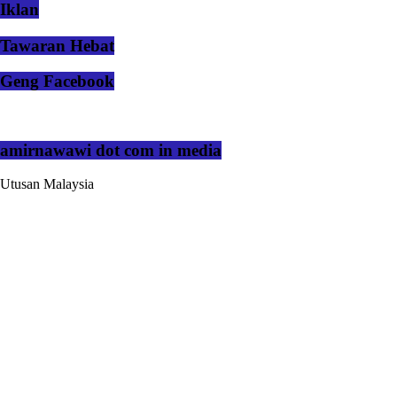
Iklan
Tawaran Hebat
Geng Facebook
amirnawawi dot com in media
Utusan Malaysia