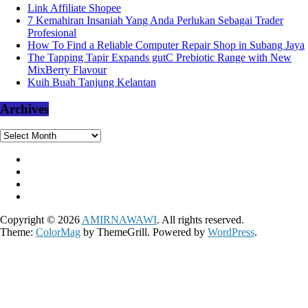
Link Affiliate Shopee
7 Kemahiran Insaniah Yang Anda Perlukan Sebagai Trader
Profesional
How To Find a Reliable Computer Repair Shop in Subang Jaya
The Tapping Tapir Expands gutC Prebiotic Range with New
MixBerry Flavour
Kuih Buah Tanjung Kelantan
Archives
Archives
Copyright © 2026
AMIRNAWAWI
. All rights reserved.
Theme:
ColorMag
by ThemeGrill. Powered by
WordPress
.